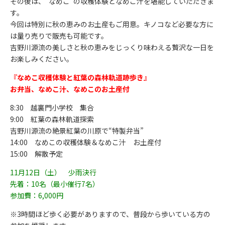
その後は、”なめこ”の収穫体験となめこ汁を堪能していただきま
す。
今回は特別に秋の恵みのお土産もご用意。キノコなど必要な方に
は量り売りで販売も可能です。
吉野川源流の美しさと秋の恵みをじっくり味わえる贅沢な一日を
お楽しみください。
『なめこ収穫体験と紅葉の森林軌道跡歩き』
お弁当、なめこ汁、なめこのお土産付
8:30 越裏門小学校 集合
9:00 紅葉の森林軌道探索
吉野川源流の絶景紅葉の川原で“特製弁当”
14:00 なめこの収穫体験＆なめこ汁 お土産付
15:00 解散予定
11月12日（土） 少雨決行
先着：10名（最小催行7名）
参加費：6,000円
※3時間ほど歩く必要がありますので、普段から歩いている方の