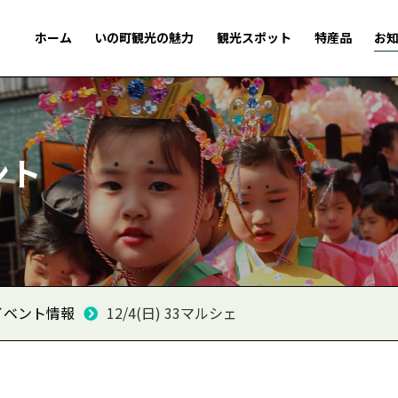
ホーム
いの町観光の魅力
観光スポット
特産品
お
ント
イベント情報
12/4(日) 33マルシェ