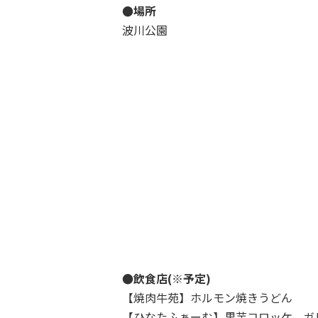
●場所
波川公園
●飲食店(※予定)
【焼肉牛苑】ホルモン焼きうどん
【ひなたふぁーむ】里芋コロッケ、ガ