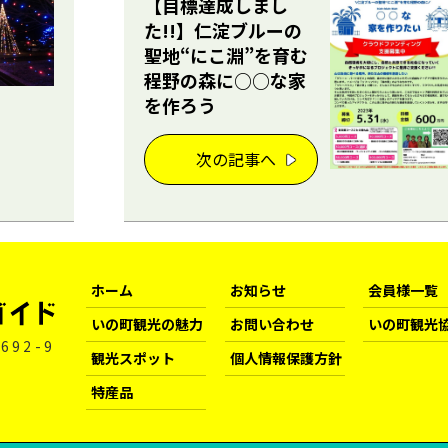
【目標達成しまし
た!!】仁淀ブルーの
聖地“にこ淵”を育む
程野の森に○○な家
を作ろう
次の記事へ
ホーム
お知らせ
会員様一覧
いの町観光の魅力
お問い合わせ
いの町観光
692-9
観光スポット
個人情報保護方針
特産品