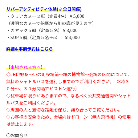
リバーアクティビティ体験(※全日開催)
・クリアカヌー２艇（定員4名）￥5,000
（透明なカヌーで船底から川の底が見えます）
・カヤック５艇（定員５名）￥3,000
・SUP５艇（定員５名＋α） ￥3,000
詳細&事前予約はこちら
【来場される方へ】
◇JR伊野駅～いの町役場前～紙の博物館～会場の区間について、
無料のシャトルバスを運行しますのでご利用ください。（8時３
０分～、３０分間隔でピストン運行）
◇駐車場に限りがありますので、なるべく公共交通機関やシャト
ルバスをご利用ください。
◇周囲の人と適切な距離を保ち、譲り合ってご覧ください。
◇お客様の安全のため、会場内はドローン（無人飛行機）の使用
は禁止します。
〇お問合せ