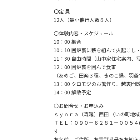
〇定 員
12人（最小催行人数８人）
〇体験内容・スケジュール
10：00 集合
10：10 囲炉裏に薪を組んで火起こし
11：30 自由時間（山中家住宅案内
12：00 囲炉裏を囲んで食事
（あめご、田楽３種、きのこ鍋、羽釜
13：00 クロモジのお箸作り、越裏門
14：00 解散予定
〇お問合せ・お申込み
ｓｙｎｒａ（森羅）西田 （いの町地
ＴＥＬ：０９０－６２８１－００５４(受
す
お名前、ご住所、お電話番号をお知ら