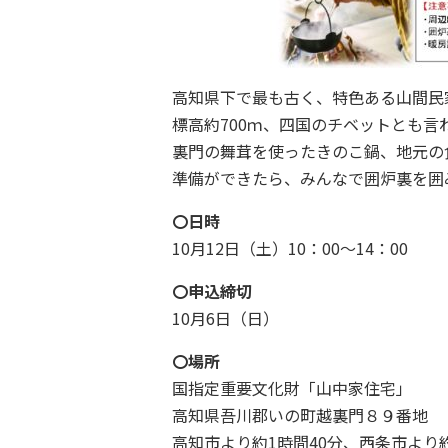
高知県下で最も古く、特色ある山間民
標高約700ｍ、四国のチベットとも
裏門の舞茸を使ったきのこ鍋、地元の
準備ができたら、みんなで囲炉裏を囲
〇日時
10月12日（土）10：00～14：00
〇申込締切
10月6日（日）
〇場所
国指定重要文化財「山中家住宅」
高知県吾川郡いの町越裏門８９番地
高知市より約1時間40分、西条市より約