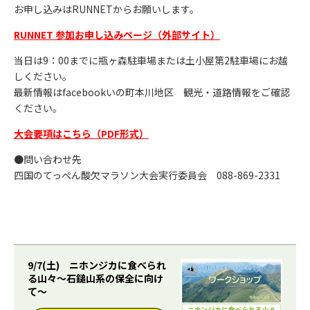
お申し込みはRUNNETからお願いします。
RUNNET 参加お申し込みページ（外部サイト）
当日は9：00までに瓶ヶ森駐車場または土小屋第2駐車場にお越
しください。
最新情報はfacebookいの町本川地区 観光・道路情報をご確認
ください。
大会要項はこちら（PDF形式）
●問い合わせ先
四国のてっぺん酸欠マラソン大会実行委員会 088-869-2331
9/7(土) ニホンジカに食べられ
る山々～石鎚山系の保全に向け
て～