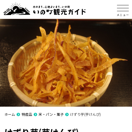
メニュー
ホーム
特産品
米・パン・菓子
けずり芋(芋けんぴ)