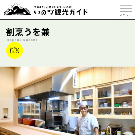
メニュー
割烹うを兼
kappou uokane