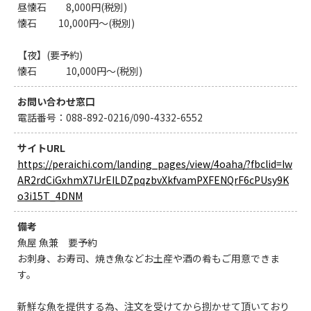
昼懐石 8,000円(税別)
懐石 10,000円～(税別)
【夜】(要予約)
懐石 10,000円～(税別)
お問い合わせ窓口
電話番号：088-892-0216/090-4332-6552
サイトURL
https://peraichi.com/landing_pages/view/4oaha/?fbclid=Iw
AR2rdCiGxhmX7lJrEILDZpqzbvXkfvamPXFENQrF6cPUsy9K
o3i15T_4DNM
備考
魚屋 魚兼 要予約
お刺身、お寿司、焼き魚などお土産や酒の肴もご用意できま
す。
新鮮な魚を提供する為、注文を受けてから捌かせて頂いており