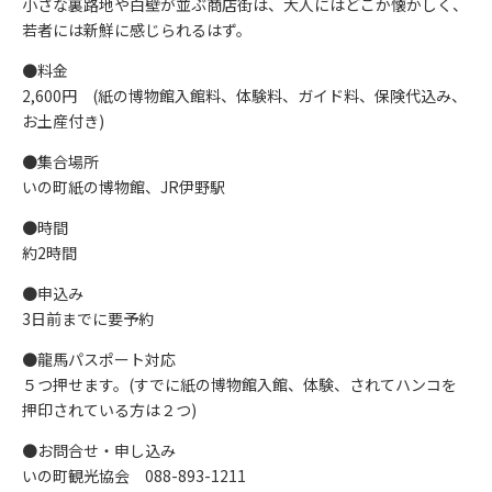
小さな裏路地や白壁が並ぶ商店街は、大人にはどこか懐かしく、
若者には新鮮に感じられるはず。
●料金
2,600円 (紙の博物館入館料、体験料、ガイド料、保険代込み、
お土産付き)
●集合場所
いの町紙の博物館、JR伊野駅
●時間
約2時間
●申込み
3日前までに要予約
●龍馬パスポート対応
５つ押せます。(すでに紙の博物館入館、体験、されてハンコを
押印されている方は２つ)
●お問合せ・申し込み
いの町観光協会 088-893-1211