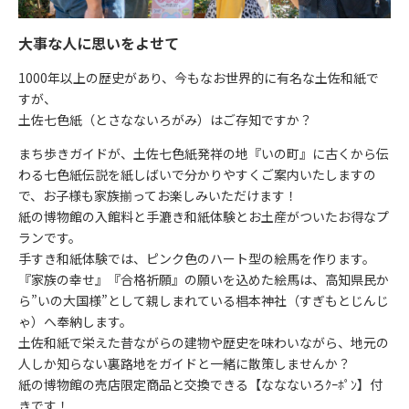
大事な人に思いをよせて
1000年以上の歴史があり、今もなお世界的に有名な土佐和紙で
すが、
土佐七色紙（とさなないろがみ）はご存知ですか？
まち歩きガイドが、土佐七色紙発祥の地『いの町』に古くから伝
わる七色紙伝説を紙しばいで分かりやすくご案内いたしますの
で、お子様も家族揃ってお楽しみいただけます！
紙の博物館の入館料と手漉き和紙体験とお土産がついたお得なプ
ランです。
手すき和紙体験では、ピンク色のハート型の絵馬を作ります。
『家族の幸せ』『合格祈願』の願いを込めた絵馬は、高知県民か
ら”いの大国様”として親しまれている椙本神社（すぎもとじんじ
ゃ）へ奉納します。
土佐和紙で栄えた昔ながらの建物や歴史を味わいながら、地元の
人しか知らない裏路地をガイドと一緒に散策しませんか？
紙の博物館の売店限定商品と交換できる【ななないろｸｰﾎﾟﾝ】付
きです！