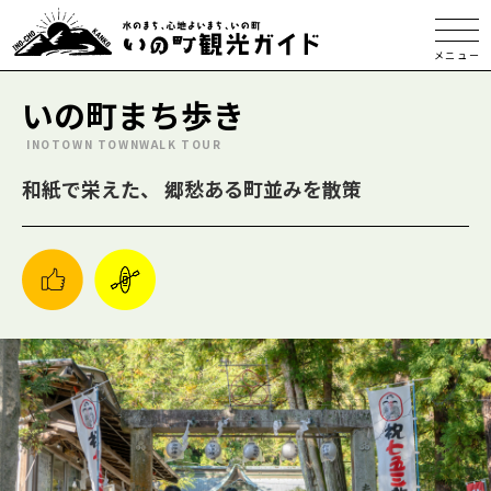
メニュー
いの町まち歩き
INOTOWN TOWNWALK TOUR
和紙で栄えた、 郷愁ある町並みを散策