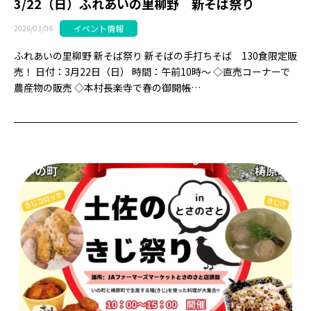
3/22（日）ふれあいの里柳野 新そば祭り
イベント情報
2026/03/06
ふれあいの里柳野 新そば祭り 新そばの手打ちそば 130食限定販
売！ 日付：3月22日（日） 時間：午前10時～ ◇直売コーナーで
農産物の販売 ◇本村長楽寺で春の御開帳…