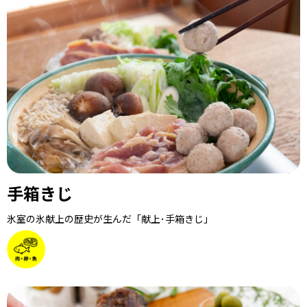
手箱きじ
氷室の氷献上の歴史が生んだ「献上･手箱きじ」